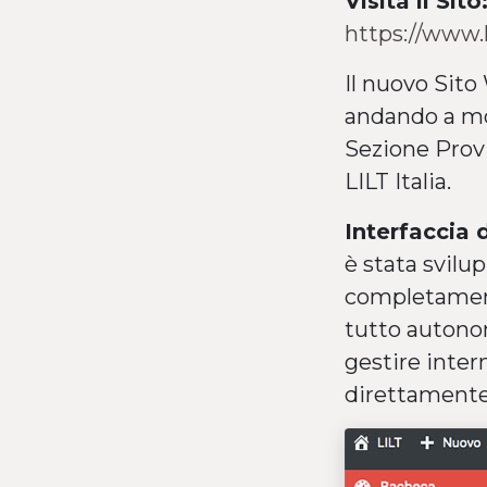
Visita il Sito
https://www.
Il nuovo Sit
andando a mod
Sezione Provi
LILT Italia.
Interfaccia 
è stata svilu
completament
tutto autonom
gestire inte
direttamente