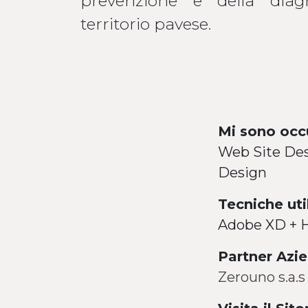
prevenzione e della diag
territorio pavese.
Mi sono occ
Web Site De
Design
Tecniche uti
Adobe XD + H
Partner Azie
Zerouno s.a.s