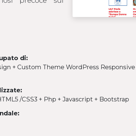
nosi precoce sul
upato di:
sign + Custom Theme WordPress Responsive
lizzate:
TML5 /CSS3 + Php + Javascript + Bootstrap
ndale: