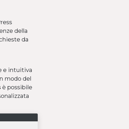
Press
genze della
ichieste da
 e intuitiva
in modo del
s
è possibile
sonalizzata