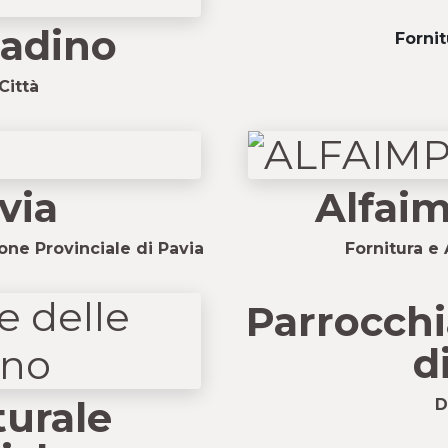
tadino
Forni
Città
via
Alfaim
one Provinciale di Pavia
Fornitura e
Parrocchi
d
turale
D