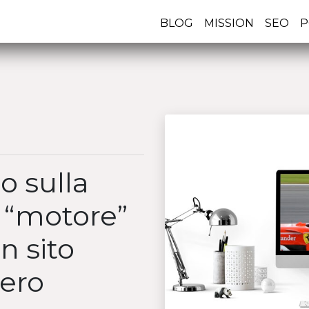
BLOG
MISSION
SEO
P
o sulla
n “motore”
n sito
gero