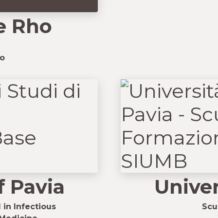
e Rho
no
f Pavia
Univer
 in Infectious
Scu