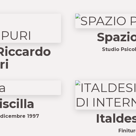
Spazio
 Riccardo
Studio Psico
ri
scilla
Italde
9 dicembre 1997
Finitur