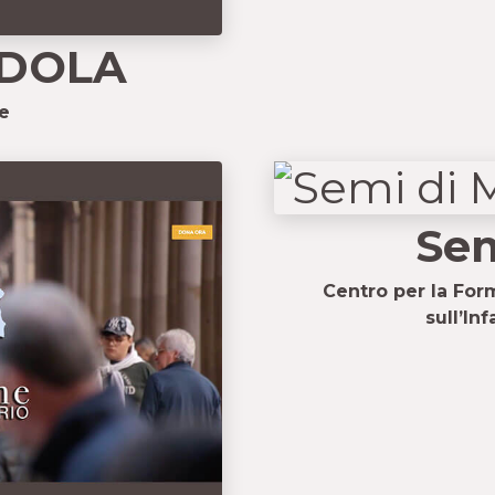
DOLA
e
Sem
Centro per la Form
sull’In