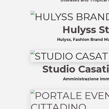
Diseases and Tropical
Hulyss S
Hulyss, Fashion Brand Ma
Studio Casat
Amministrazione Imm