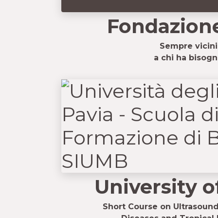
Fondazion
Sempre vicini
a chi ha bisog
University o
Short Course on Ultrasound