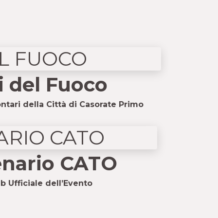
li del Fuoco
tari della Città di Casorate Primo
enario CATO
b Ufficiale dell’Evento