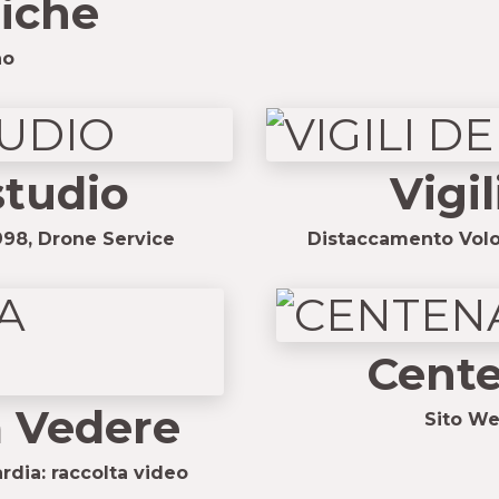
liche
no
studio
Vigi
998, Drone Service
Distaccamento Volon
Cent
 Vedere
Sito We
rdia: raccolta video