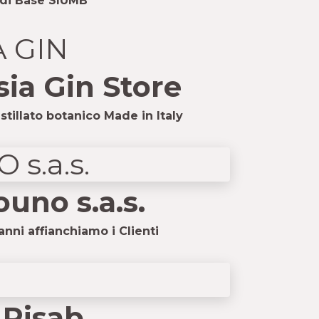
di Base SIUMB
ia Gin Store
stillato botanico Made in Italy
uno s.a.s.
anni affianchiamo i Clienti
Risab