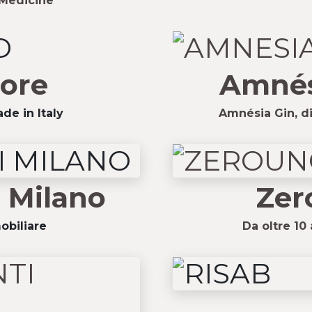
 Medicine
tore
Amnés
de in Italy
Amnésia Gin, di
i Milano
Zero
obiliare
Da oltre 10 