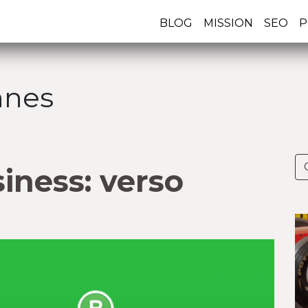
BLOG
MISSION
SEO
P
nnes
ness: verso